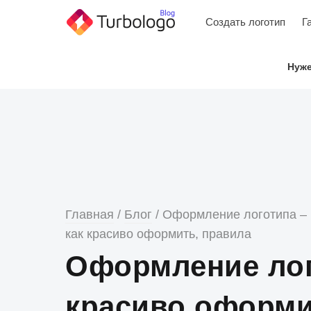
Skip
Создать логотип
Г
to
content
Нуже
Главная
/
Блог
/
Оформление логотипа –
как красиво оформить, правила
Оформление лог
красиво оформи