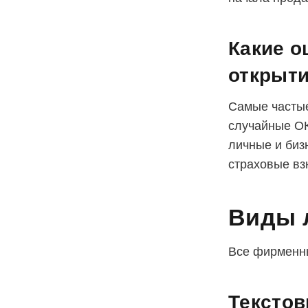
Какие о
открыт
Самые частые
случайные ОК
личные и биз
страховые вз
Виды 
Все фирменны
Тексто