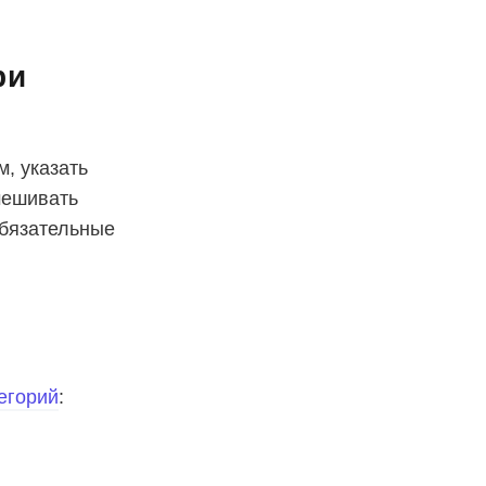
ри
, указать
мешивать
обязательные
егорий
: