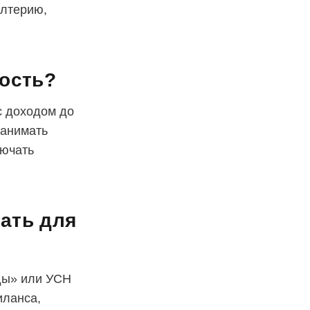
алтерию,
тость?
с доходом до
нанимать
лючать
ать для
ды» или УСН
иланса,