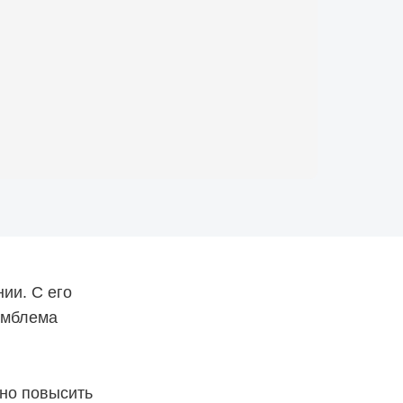
ии. С его
Эмблема
но повысить