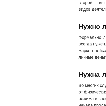
второй — выг
видов деятел
Нужно л
Формально ИП
всегда нужен
маркетплейса
личные деньг
Нужна л
Во многих сл
от физически
режима и спо
начала прода