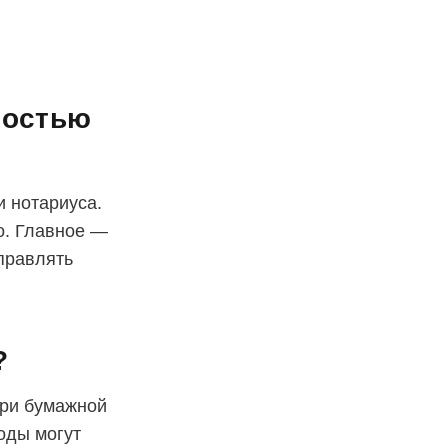
ностью
и нотариуса.
о. Главное —
правлять
?
При бумажной
оды могут