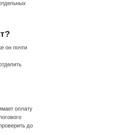
отдельных
ет?
ке он почти
отделить
имает оплату
логового
проверить до