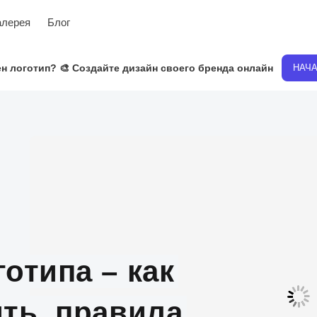
алерея
Блог
н логотип? 🎨 Создайте дизайн своего бренда онлайн
НАЧ
отипа – как
ть, правила