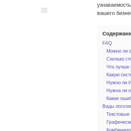
узнаваемость
вашего бизне
Содержан
FAQ
Можно ли о
Сколько ст
Что лучше 
Какую сис
Нужно ли И
Нужна ли о
Какие ошиб
Виды логоти
Текстовые
Графическ
Комбиниро